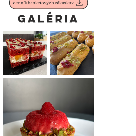
cenník banketových zákuskov
GALÉRIA